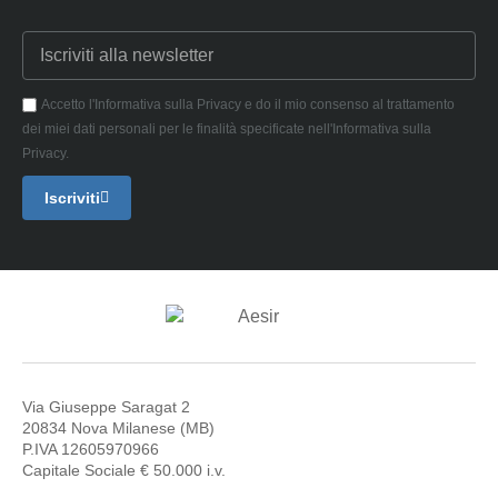
Accetto l'Informativa sulla Privacy e do il mio consenso al trattamento
dei miei dati personali per le finalità specificate nell'Informativa sulla
Privacy.
Iscriviti
Via Giuseppe Saragat 2
20834 Nova Milanese (MB)
P.IVA 12605970966
Capitale Sociale € 50.000 i.v.