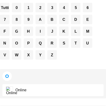
Tutti
0
1
2
3
4
5
6
7
8
9
A
B
C
D
E
F
G
H
I
J
K
L
M
N
O
P
Q
R
S
T
U
V
W
X
Y
Z
O
Online