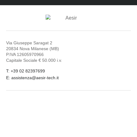
Via Giuseppe Saragat 2
20834 Nova Milanese (MB)
P.IVA 12605970966
Capitale Sociale € 50.000 i.v.
T: +39 02 82397699
E: assistenza@aesir-tech.it
LinkedIn
Facebook
Youtube
© 2026
Aesir