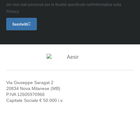
dei miei dati personali per le finalità specificate nell'Informativa sulla
Privacy.
Iscriviti
Via Giuseppe Saragat 2
20834 Nova Milanese (MB)
P.IVA 12605970966
Capitale Sociale € 50.000 i.v.
T: +39 02 82397699
E: assistenza@aesir-tech.it