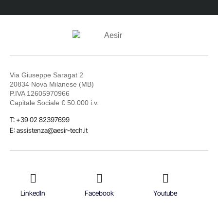
Via Giuseppe Saragat 2
20834 Nova Milanese (MB)
P.IVA 12605970966
Capitale Sociale € 50.000 i.v.
T: +39 02 82397699
E: assistenza@aesir-tech.it
LinkedIn
Facebook
Youtube