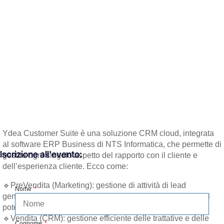
Ydea Customer Suite è una soluzione CRM cloud, integrata
al software ERP Business di NTS Informatica, che permette di
Iscrizione all'evento:
gestire ogni singolo aspetto del rapporto con il cliente e
dell’esperienza cliente. Ecco come:
🔹PreVendita (Marketing): gestione di attività di lead
Nome
generation e lead nurturing per attrarre e coinvolgere nuovi
potenziali clienti.
🔹Vendita (CRM): gestione efficiente delle trattative e delle
Cognome