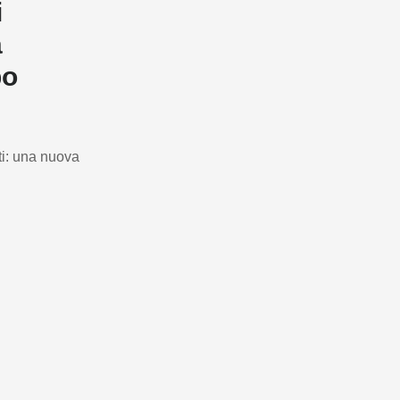
i
a
po
ti: una nuova