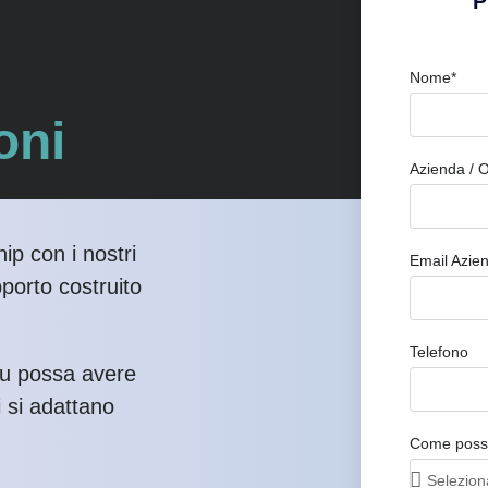
P
Nome*
oni
Azienda / 
ip con i nostri
Email Azie
pporto costruito
Telefono
tu possa avere
i si adattano
Come possi