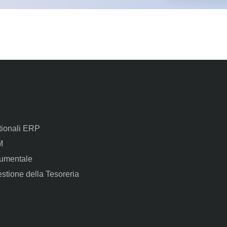
tionali ERP
M
umentale
estione della Tesoreria