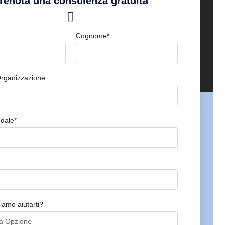
renota una consulenza gratuita
Cognome*
Organizzazione
ndale*
amo aiutarti?