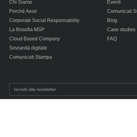
Chi Siamo
Eventi
Perché Aesir
Comunicati 
Corporate Social Responsability
Blog
La filosofia MSP
Case studies
Cloud Based Company
FAQ
Sovranità digitale
Comunicati Stampa
Accetto l'Informativa sulla Privacy e do il mio consenso al trattamento dei 
per le finalità specificate nell'Informativa sulla Privacy.
Iscriviti