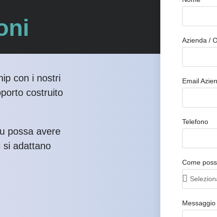
oni
Azienda / 
ip con i nostri
Email Azie
pporto costruito
Telefono
tu possa avere
i si adattano
Come possi
Messaggio