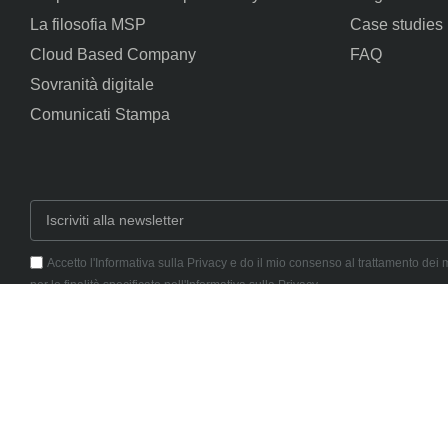
La filosofia MSP
Case studies
Cloud Based Company
FAQ
Sovranità digitale
Comunicati Stampa
Accetto l'Informativa sulla Privacy e do il mio consenso al trattamento dei 
per le finalità specificate nell'Informativa sulla Privacy.
Iscriviti
Via Giuseppe Saragat
20834 Nova Milanese