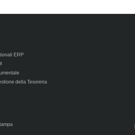
tionali ERP
M
umentale
estione della Tesoreria
Stampa