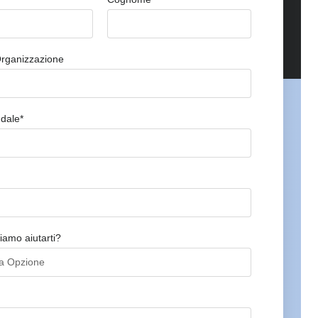
Organizzazione
ndale*
amo aiutarti?