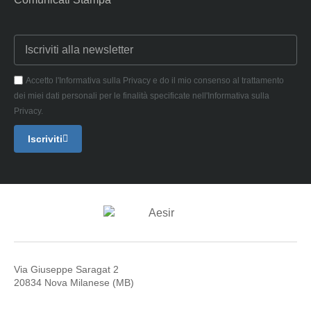
Accetto l'Informativa sulla Privacy e do il mio consenso al trattamento
dei miei dati personali per le finalità specificate nell'Informativa sulla
Privacy.
Iscriviti
Via Giuseppe Saragat 2
20834 Nova Milanese (MB)
P.IVA 12605970966
Capitale Sociale € 50.000 i.v.