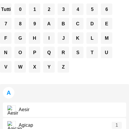
Tutti
0
1
2
3
4
5
6
7
8
9
A
B
C
D
E
F
G
H
I
J
K
L
M
N
O
P
Q
R
S
T
U
V
W
X
Y
Z
A
Aesir
Agicap
1