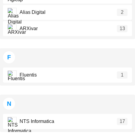
Alias Digital
2
ARXivar
13
F
Fluentis
1
N
NTS Informatica
17