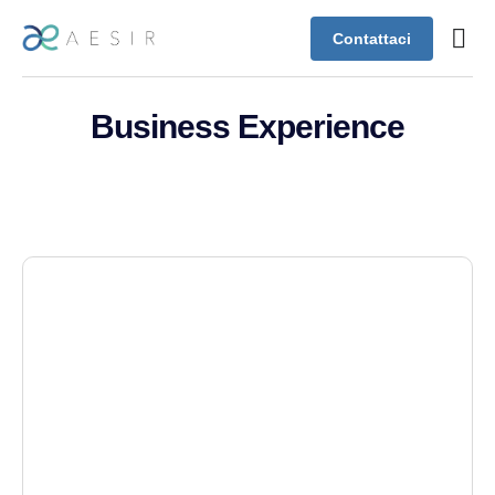
Contattaci
Case s
Assistenza
Business Experience