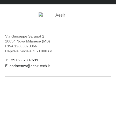
Via Giuseppe Saragat 2
20834 Nova Milanese (MB)
P.IVA 12605970966
Capitale Sociale € 50.000 i.v.
T: +39 02 82397699
E: assistenza@aesir-tech.it
LinkedIn
Facebook
Youtube
© 2026
Aesir